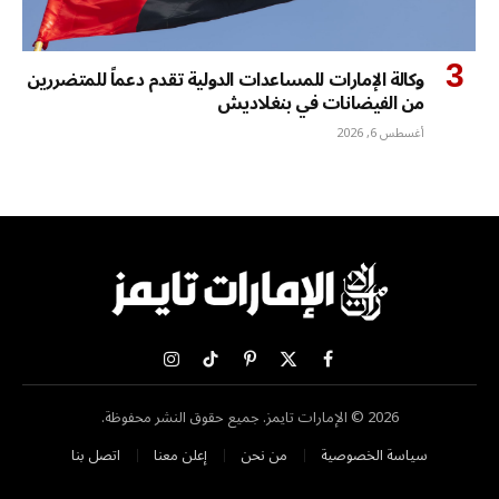
وكالة الإمارات للمساعدات الدولية تقدم دعماً للمتضررين
من الفيضانات في بنغلاديش
أغسطس 6, 2026
X
فيسبوك
بينتيريست
تيكتوك
الانستغرام
(Twitter)
2026 © الإمارات تايمز. جميع حقوق النشر محفوظة.
سياسة الخصوصية
من نحن
إعلن معنا
اتصل بنا