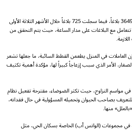
وكشفت أن عدد البلاغات خلال العام الماضي بلغ 3649 بلاغاً، فيما سجلت 725 بلاغاً خلال الأشهر الثلاثة الأولى
تتعامل مع البلاغات على مدار الساعة، حيث يتم التحقق من
للازمة.
صيلاً، قالت مهرة سالم، من منطقة المزهر 3، إن العاملات في المنزل يطعمن القطط السائبة، ما جعلها تشعر
الصغار، الأمر الذي سبب إزعاجاً كبيراً لها، مؤكدة أهمية تكثيف
ً في مواسم التزاوج، حيث تكثر الضوضاء، مقترحة تفعيل نظام
للتعريف بصاحب الحيوان وتحميله المسؤولية في حال فقدانه،
الملل» منها.
ة في مجموعات (الواتس أب) الخاصة بسكان الحي، مثل