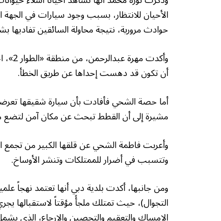
وذكرت نورة محمد أنها تشاهد أحياناً أشلاء حيوا
الأحيان للانتظار، بسبب وجود سيارات في الجهة 
حوادث مرورية، نتيجة محاولة السائقين تفاديها بشك
وأكدت م
أن تكون قد دهست إحداها عن طريق الخطأ.
أما حصة الشحي فأفادت بأن سيارة شقيقها تعر
مشيرة إلى أن القطط تبحث عن مكان آمن لتضع مو
وأعربت فاطمة الشحي عن قلقها الكبير من تجمع ال
وتتسبب في أضرار للممتلكات وتنشر الأوساخ.
ومن جانبها، أكدت بلدية دبي أنها تعتمد نهجاً علمياً
التجوال)، حيث تمتلك ملجأً مؤقتاً لاستقبالها يجر
الإمساك والتعقيم والتحصين والإرجاع، الذي يشمل 