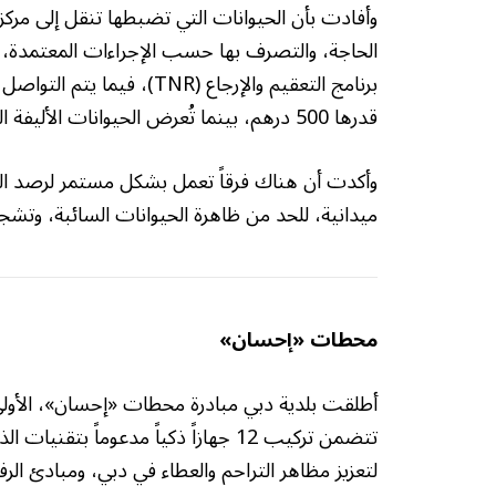
وأفادت بأن الحيوانات التي تضبطها تنقل إلى مركز إ
الحاجة، والتصرف بها حسب الإجراءات المعتمدة، ح
برنامج التعقيم والإرجاع (R
قدرها 500 درهم، بينما تُعرض الحيوانات الأليفة التي ليس لها صاحب للتبني.
وأكدت أن هناك فرقاً تعمل بشكل مستمر لرصد الحي
ميدانية، للحد من ظاهرة الحيوانات السائبة، وتشجي
محطات «إحسان»
أطلقت بلدية دبي مبادرة محطات «إحسان»، الأولى م
تتضمن تركيب 12 جهازاً ذكياً مدعوما
لتعزيز مظاهر التراحم والعطاء في دبي، ومبادئ الر