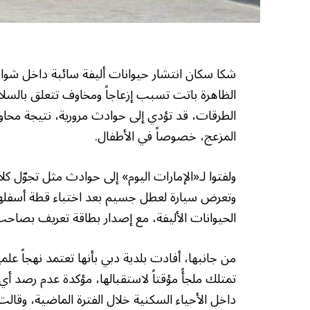
شكا سكان انتشار حيوانات أليفة سائبة داخل شوار
الظاهرة باتت تسبب إزعاجاً ومخاوف تتعلق بالسل
الطرقات، قد تؤدي إلى حوادث مرورية، نتيجة محاو
المزعج، خصوصاً في الأطفال.
ولفتوا لـ«الإمارات اليوم» إلى حوادث مثل تجوّل ك
وتعرض سيارة لعطل جسيم بعد اختباء قطة أسفلها 
الحيوانات الأليفة، مع إصدار بطاقة تعريف بصاحب ا
من جانبها، أفادت بلدية دبي بأنها تعتمد نهجاً علمي
تمتلك ملجأً مؤقتاً لاستقبالها، مؤكدة عدم رصد أي 
داخل الأحياء السكنية خلال الفترة الماضية، وقالت 