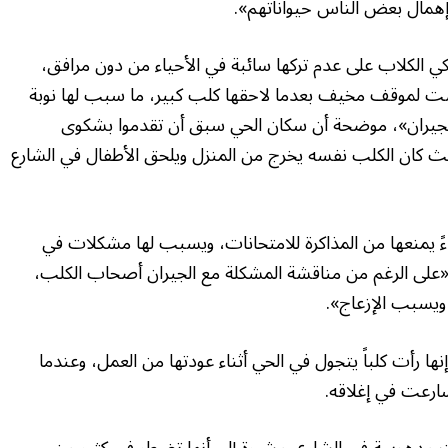
 إهمال بعض الناس حيواناتهم».
الكلاب على عدم تركها سائبة في الأحياء من دون مرافق،
ضت لموقف مخيف بعدما لاحقها كلب كبير، ما سبب لها نوبة
 الجيران»، موضحة أن سكان الحي سبق أن تقدموا بشكوى
 كان الكلب نفسه يخرج من المنزل ويلحق الأطفال في الشارع
ً يمنعها من المذاكرة للامتحانات، ويسبب لها مشكلات في
«على الرغم من مناقشة المشكلة مع الجيران أصحاب الكلب،
 ويسبب الإزعاج».
له، من منطقة «المزهر 1»، فقالت إنها رأت كلباً يتجول في الحي أثناء عودتها من العمل، وعندما
رعت في إغلاقه.