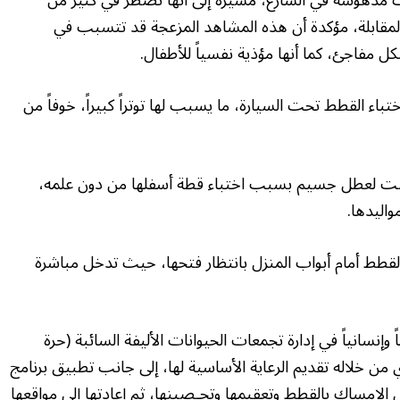
نات مدهوسة في الشارع، مشيرة إلى أنها تضطر في كثير من
المقابلة، مؤكدة أن هذه المشاهد المزعجة قد تتسبب في
ل مفاجئ، كما أنها مؤذية نفسياً للأطفال.
هرة عبدالرحمن، من منطقة «الطوار 2»، اختباء القطط تحت السيارة، ما يسبب لها توتراً كبيراً، خوفاً من
ضت لعطل جسيم بسبب اختباء قطة أسفلها من دون علمه،
اليدها.
قطط أمام أبواب المنزل بانتظار فتحها، حيث تدخل مباشرة
 وإنسانياً في إدارة تجمعات الحيوانات الأليفة السائبة (حرة
ي من خلاله تقديم الرعاية الأساسية لها، إلى جانب تطبيق برنامج
الإمساك بالقطط وتعقيمها وتحـصينها، ثم إعادتها إلى مواقعها