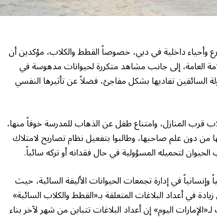
ع وأحياء داخلية في دبي، خصوصاً القطط والكلاب، مؤكدين أن
امة العامة، إلى جانب مشاهد متكررة لحيوانات مدهوسة في
لة السائقين تفاديها بشكل مفاجئ، فضلاً عن تأثيرها النفسي
لاب قرب المنازل، وامتناع طفل عن الذهاب للمدرسة خوفاً منها،
من دون علم صاحبها، وطالبوا بتفعيل نظام تصاريح لامتلاك
لحيوان لتحميله المسؤولية في حال فقدانه أو تركه سائباً.
اً وإنسانياً في إدارة تجمعات الحيوانات الأليفة السائبة، حيث
زيادة في أعداد البلاغات المتعلقة بـ«القطط والكلاب السائبة»
لـ«الإمارات اليوم» إن أعداد البلاغات تتباين من شهر لآخر بناء