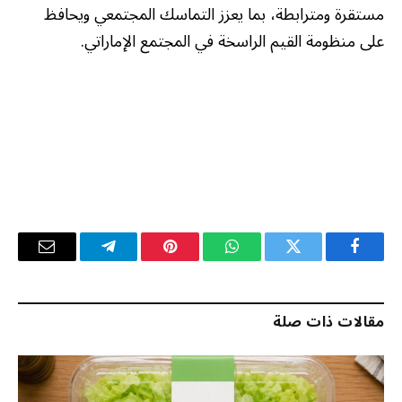
مستقرة ومترابطة، بما يعزز التماسك المجتمعي ويحافظ
على منظومة القيم الراسخة في المجتمع الإماراتي.
فيسبوك
تويتر
واتساب
بينتيريست
تيلقرام
البريد
الإلكترو
مقالات ذات صلة