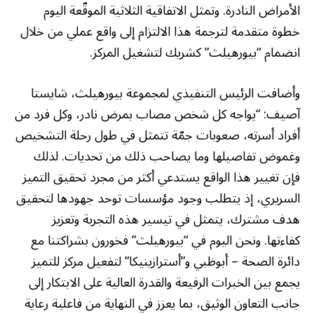
الأمراض النادرة. وتمثل الاتفاقية الثلاثية الموقّعة اليوم
خطوة متقدمة لترجمة هذا الالتزام إلى واقع عملي من خلال
انضمام “بيورهيلث” كشريك لتشغيل المركز.
وأضافت الرئيس التنفيذي لمجموعة بيورهيلث، شايستا
آصيف: “يواجه كل شخص مصاب بمرض نادر، وكل فرد من
أفراد أسرته، صعوبات جمّة تتمثل في طول رحلة التشخيص
وغموض تفاصيلها وما يصاحب ذلك من تحديات. لذلك
فإن تغيير هذا الواقع يستدعي أكثر من مجرد تحقيق التميز
السريري، إذ يتطلب وجود مؤسسات توحد جهودها لتحقيق
هدف مشترك، يتمثل في تيسير هذه التجربة وتعزيز
كفاءتها. ونحن اليوم في “بيورهيلث” فخورون بشراكتنا مع
دائرة الصحة – أبوظبي و”أسترازينيكا” لتفعيل مركز للتميز
يجمع بين الخبرات الرفيعة والقدرة العالية على الابتكار إلى
جانب التعاون الوثيق، بما يعزز في النهاية من فاعلية رعاية