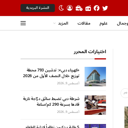
النشرة البريدية
جمال
علوم
مقالات
المزيد
اختيارات المحرر
«كهرباء دبي»: تدشين 793 محطة
توزيع خلال النصف الأول من 2026
أغسطس 9, 2026
شرطة دبي تضبط سائق درّاجة نارية
قادها بسرعة 290 كم/ساعة
أغسطس 9, 2026
5 طلبة يبتكرون نظاماً لإدارة الطعام