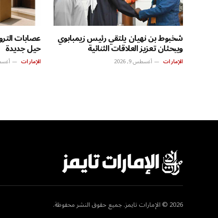
شخبوط بن نهيان يلتقي رئيس زيمبابوي
ويبحثان تعزيز العلاقات الثنائية
حيل جديدة
الإمارات
أغسطس 9, 2026
الإمارات
أغسطس 9
2026 © الإمارات تايمز. جميع حقوق النشر محفوظة.