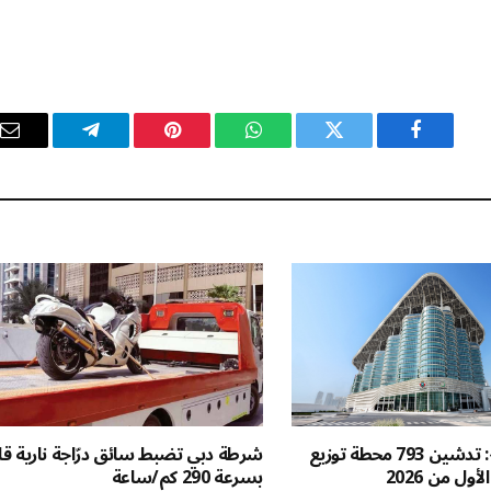
فيسبوك
تويتر
واتساب
بينتيريست
تيلقرام
ال
ال
«كهرباء دبي»: تدشين 793 محطة توزيع
شرطة دبي تضبط سائق درّاجة نارية قا
ول من 2026
بسرعة 290 كم/ساعة