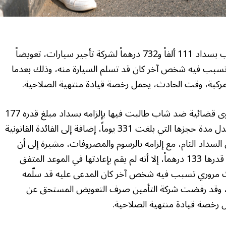
قضت محكمة أبوظبي التجارية (ابتدائي) بإلزام شاب بسداد 111 ألفاً و732 درهماً لشركة تأجير سيارات، تعويضاً
تسبب فيه شخص آخر كان قد تسلم السيارة منه، وذلك بعدما
لمركبة، وقت الحادث، يحمل رخصة قيادة منتهية الصلاحية.
وفي التفاصيل، أقامت شركة لتأجير السيارات دعوى قضائية ضد شاب طالبت فيها بإلزامه بسداد مبلغ قدره 177
ألفاً و454 درهماً، يمثل قيمة السيارة المستأجرة وبدل مدة حجزها التي بلغت 331 يوماً، إضافة إلى الفائدة القانونية
وحتى السداد التام، مع إلزامه بالرسوم والمصروفات، مشيرة إلى أن
المدعى عليه استأجر منها سيارة مقابل أجرة يومية قدرها 133 درهماً، إلا أنه لم يقم بإعادتها في الموعد المتفق
دث مروري تسبب فيه شخص آخر كان المدعى عليه قد سلّمه
لكلي، وقد رفضت شركة التأمين صرف التعويض المستحق عن
 رخصة قيادة منتهية الصلاحية.