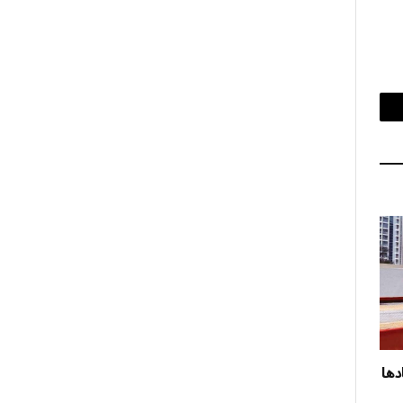
بريد
إلكتروني
دها