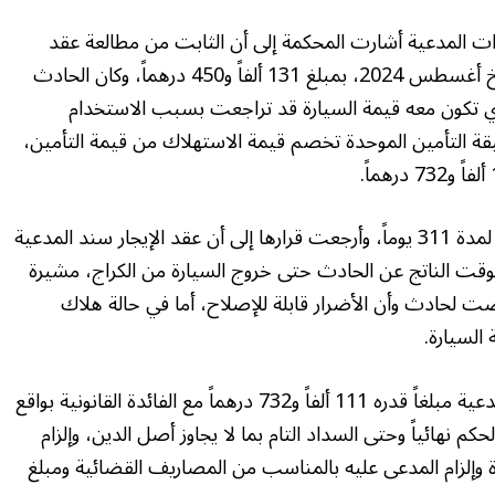
ت المدعية أشارت المحكمة إلى أن الثابت من مطالعة عقد
تأمين السيارة المتضررة أنه تم التأمين عليها، بتاريخ أغسطس 2024، بمبلغ 131 ألفاً و450 درهماً، وكان الحادث
لذي تكون معه قيمة السيارة قد تراجعت بسبب الاستخدام
وثيقة التأمين الموحدة تخصم قيمة الاستهلاك من قيمة التأمين،
ورفضت المحكمة طلب المدعية بقيمة بدل الحجز لمدة 311 يوماً، وأرجعت قرارها إلى أن عقد الإيجار سند المدعية
وقت الناتج عن الحادث حتى خروج السيارة من الكراج، مشيرة
عرضت لحادث وأن الأضرار قابلة للإصلاح، أما في حالة هلاك
السيارة.
وحكمت المحكمة بإلزام المدعى عليه بأن يؤدي للمدعية مبلغاً قدره 111 ألفاً و732 درهماً مع الفائدة القانونية بواقع
كم نهائياً وحتى السداد التام بما لا يجاوز أصل الدين، وإلزام
 وإلزام المدعى عليه بالمناسب من المصاريف القضائية ومبلغ