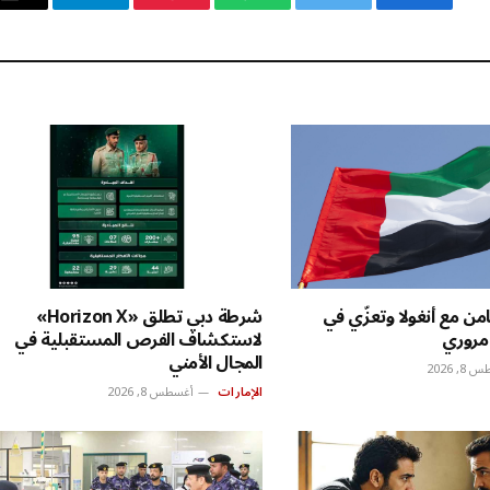
فيسبوك
تويتر
واتساب
بينتيريست
تيلقرام
ال
ال
من مع أنغولا وتعزّي في
شرطة دبي تطلق «Horizon X»
مروري
لاستكشاف الفرص المستقبلية في
المجال الأمني
, 2026
الإمارات
أغسطس 8, 2026