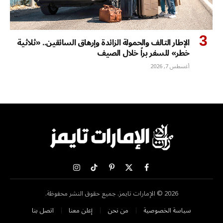
الإطار التالف والحمولة الزائدة وإرهاق السائقين.. «ثلاثية
خطر» للسفر براً خلال الصيف
أغسطس 7, 2026
X
فيسبوك
بينتيريست
تيكتوك
الانستغرام
(Twitter)
2026 © الإمارات تايمز. جميع حقوق النشر محفوظة.
سياسة الخصوصية
من نحن
إعلن معنا
اتصل بنا