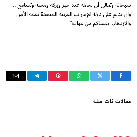
سبحانه وتعالى أن يجعله عيد خير وبركة ومحبة وتسامح…
وأن يديم على دولة الإمارات العربية المتحدة نعمة الأمن
والازدهار، وعساكم من عواده”.
فيسبوك
تويتر
واتساب
بينتيريست
تيلقرام
البريد
الإلكترو
مقالات ذات صلة