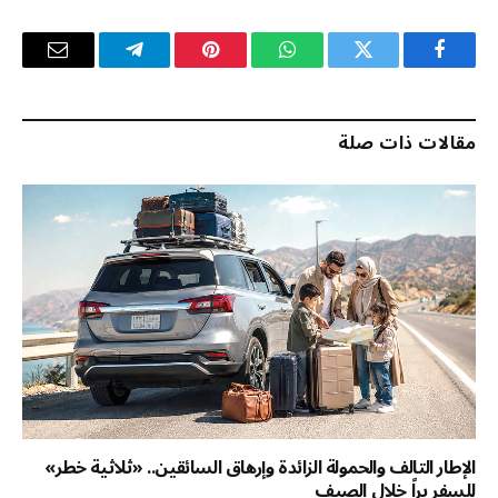
فيسبوك
تويتر
واتساب
بينتيريست
تيلقرام
البريد
الإلكترو
مقالات ذات صلة
الإطار التالف والحمولة الزائدة وإرهاق السائقين.. «ثلاثية خطر»
للسفر براً خلال الصيف