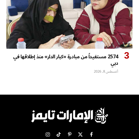
2574 مستفيداً من مبادرة «كبار الدار» منذ إطلاقها في
دبي
أغسطس 8, 2026
X
فيسبوك
بينتيريست
تيكتوك
الانستغرام