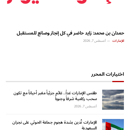
حمدان بن محمد: زايد حاضر في كل إنجاز وصانع للمستقبل
الإمارات
أغسطس 7, 2026
اختيارات المحرر
طقس الإمارات غداً.. غائم جزئياً مغبر أحياناً مع تكون
سحب ركامية شرقاً وجنوباً
أغسطس 7, 2026
الإمارات تُدين بشدة هجوم جماعة الحوثي على نجران
السعودية