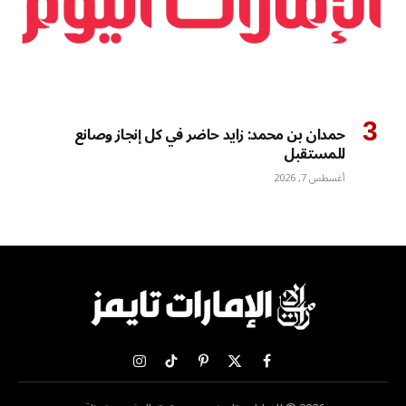
حمدان بن محمد: زايد حاضر في كل إنجاز وصانع
للمستقبل
أغسطس 7, 2026
X
فيسبوك
بينتيريست
تيكتوك
الانستغرام
(Twitter)