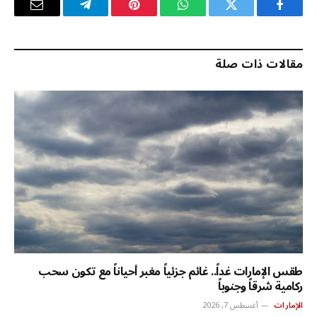
فيسبوك
تويتر
واتساب
بينتيريست
تيلقرام
البريد
الإلكترو
مقالات ذات صلة
طقس الإمارات غداً.. غائم جزئياً مغبر أحياناً مع تكون سحب
ركامية شرقاً وجنوباً
الإمارات
أغسطس 7, 2026