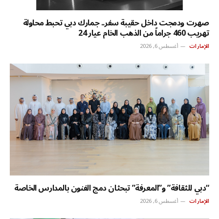
صهرت ودمجت داخل حقيبة سفر.. جمارك دبي تحبط محاولة
تهريب 460 جراماً من الذهب الخام عيار 24
الإمارات
أغسطس 6, 2026
“دبي للثقافة” و”المعرفة” تبحثان دمج الفنون بالمدارس الخاصة
الإمارات
أغسطس 6, 2026