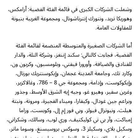
وشملت الشركات الكبرى في قائمة الفئة الفضية: أرامكس،
وهوريكا تريد، ونتورك إنترناشونال، ومجموعة الغربية بنيونة
للمقاولات العامة.
أما الشركات الصغيرة والمتوسطة المنضمة لقائمة الفئة
الفضية، فجاءت كالتالي: سكند إننغز، وشركة التلة، والدار
للفنادق والضيافة، وأورورا فيفتي، وبلومسبون، وكربون ون،
وكارد تك، وجامعة المدينة عجمان، وإيكوسنتريك بورتال،
وإيكوكوست، وإدامة، ومجموعة جي 8 – 786، وغالاكزير،
وغرين سفير، وهيرو غو، وجيه إيه الشرق الأوسط، وجذور
وبراعم جين غودال، وكيفارا، وميناء الفجيرة، ومرونة، ونبتة
هيلث، ونيوترال فيولز، وبي فور إم إل، وكويست، وراما
إمباكت، وآر بي تي كوليكتيف، وري لوب، وسالك، وشكراني،
وسكيل بلاي، وسكيلز 3، وسوكس بروسيسنغ، وسوما ماتر،