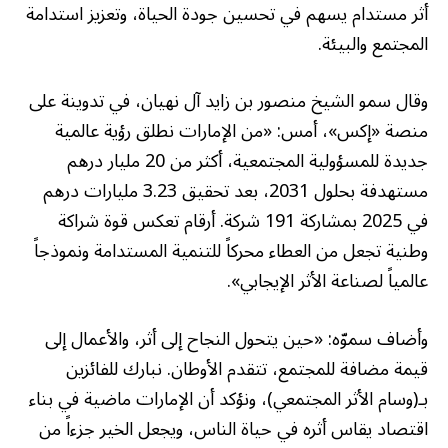
أثر مستدام يسهم في تحسين جودة الحياة، وتعزيز استدامة
المجتمع والبيئة.
وقال سمو الشيخ منصور بن زايد آل نهيان، في تدوينة على
منصة «إكس»، أمس: «من الإمارات نطلق رؤية عالمية
جديدة للمسؤولية المجتمعية، أكثر من 20 مليار درهم
مستهدفة بحلول 2031، بعد تحقيق 3.23 مليارات درهم
في 2025 بمشاركة 191 شركة. أرقام تعكس قوة شراكة
وطنية تجعل من العطاء محركاً للتنمية المستدامة ونموذجاً
عالمياً لصناعة الأثر الإيجابي».
وأضاف سموّه: «حين يتحول النجاح إلى أثر، والأعمال إلى
قيمة مضافة للمجتمع، تتقدم الأوطان. نبارك للفائزين
بـ(وسام الأثر المجتمعي)، ونؤكد أن الإمارات ماضية في بناء
اقتصاد يقاس أثره في حياة الناس، ويجعل الخير جزءاً من