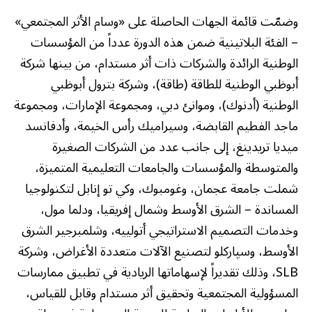
وضمّت قائمة الجهات الحاصلة على «وسام الأثر المجتمعي»
– الفئة البلاتينية ضمن هذه الدورة عدداً من المؤسسات
الوطنية الرائدة والشركات ذات أثر مستدام، من بينها شركة
أبوظبي الوطنية للطاقة (طاقة)، وشركة بترول أبوظبي
الوطنية (أدنوك)، وموانئ دبي، ومجموعة الإمارات، ومجموعة
ماجد الفطيم القابضة، وسيراميك رأس الخيمة، وأدفانسد
ميديا تريدينغ، إلى جانب عدد من الشركات الصغيرة
والمتوسطة والمؤسسات والجامعات التعليمية المتميزة،
شملت جامعة عجمان، وغومبوك، وكي تو إنابل لتكنولوجيا
المساندة – الشرق الأوسط وشمال إفريقيا، ودلما مول،
وخدمات التصميم الاستراتيجي أتولييه، وشلمبرجير الشرق
الأوسط، وسپاركلو لتصنيع الآلات متعددة الأغراض، وشركة
SLB، وذلك تقديراً لإسهاماتها الريادية في تطبيق ممارسات
المسؤولية المجتمعية وتحقيق أثر مستدام وقابل للقياس،