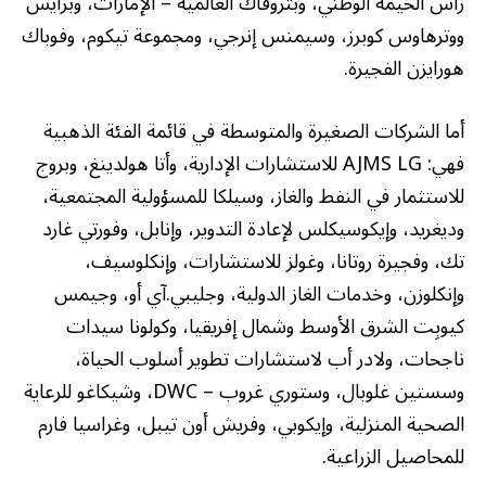
رأس الخيمة الوطني، وبتروفاك العالمية – الإمارات، وبرايس
ووترهاوس كوبرز، وسيمنس إنرجي، ومجموعة تيكوم، وفوباك
هورايزن الفجيرة.
أما الشركات الصغيرة والمتوسطة في قائمة الفئة الذهبية
فهي: AJMS LG للاستشارات الإدارية، وأتا هولدينغ، وبروج
للاستثمار في النفط والغاز، وسيلكا للمسؤولية المجتمعية،
وديغريد، وإيكوسيكلس لإعادة التدوير، وإنابل، وفورتي غارد
تك، وفجيرة روتانا، وغولز للاستشارات، وإنكلوسيف،
وإنكلوزن، وخدمات الغاز الدولية، وجليبي.آي أو، وجيمس
كيوبِت الشرق الأوسط وشمال إفريقيا، وكولونا سيدات
ناجحات، ولادر أب لاستشارات تطوير أسلوب الحياة،
وسستين غلوبال، وستوري غروب – DWC، وشيكاغو للرعاية
الصحية المنزلية، وإيكوبي، وفريش أون تيبل، وغراسيا فارم
للمحاصيل الزراعية.