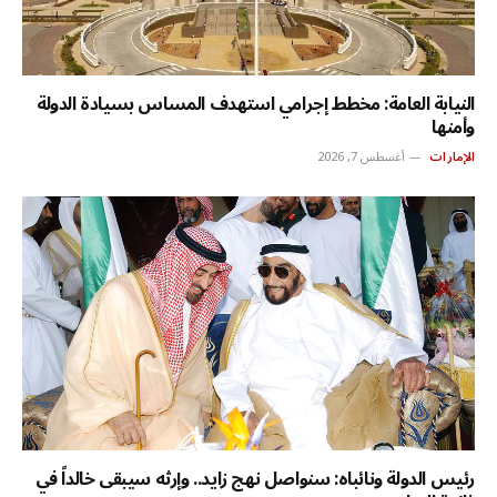
النيابة العامة: مخطط إجرامي استهدف المساس بسيادة الدولة
وأمنها
الإمارات
أغسطس 7, 2026
رئيس الدولة ونائباه: سنواصل نهج زايد.. وإرثه سيبقى خالداً في