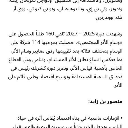
وسكويرل، والاستدامة إلى التطبيق، ودواجن سويحان ريف،
وتدوير، وتي بي إي، وذا بوهيميان، ويو بي كيو تي، ووي آر
تك، ووندرتري.
وشهدت دورة 2025 – 2027 تلقي 160 طلباً للحصول على
«وسام الأثر المجتمعي»، حصلت بموجبها 114 شركة على
الوسام بمختلف فئاته بعد تقييمها وفق معايير وسام الأثر،
بما يعكس اتساع نطاق الأثر المستدام، وتنامي وعي القطاع
الخاص بأهمية قياس الأثر، وتعزيز دوره كشريك رئيس في
تحقيق التنمية المستدامة وترسيخ اقتصاد وطني قائم على
الأثر.
منصور بن زايد:
• الإمارات ماضية في بناء اقتصاد يُقاس أثره في حياة
الناس، ويجعل الخير جزءاً من مسيرة التنمية والمستقبل.