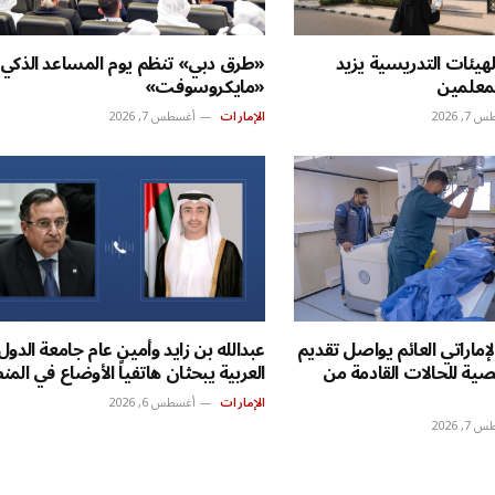
لهيئات التدريسية يزيد
«طرق دبي» تنظم يوم المساعد الذكي
معلمين
«مايكروسوفت»
, 2026
الإمارات
أغسطس 7, 2026
ماراتي العائم يواصل تقديم
عبدالله بن زايد وأمين عام جامعة الدول
صية للحالات القادمة من
العربية يبحثان هاتفياً الأوضاع في المن
الإمارات
أغسطس 6, 2026
, 2026