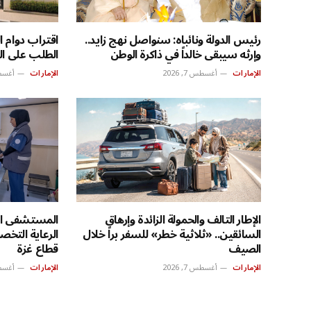
رئيس الدولة ونائباه: سنواصل نهج زايد..
اقتراب دوام ا
وإرثه سيبقى خالداً في ذاكرة الوطن
الطلب على ال
الإمارات
أغسطس 7, 2026
الإمارات
أغسطس 7
الإطار التالف والحمولة الزائدة وإرهاق
المستشفى الإ
السائقين.. «ثلاثية خطر» للسفر براً خلال
الرعاية التخص
الصيف
قطاع غزة
الإمارات
أغسطس 7, 2026
الإمارات
أغسطس 7