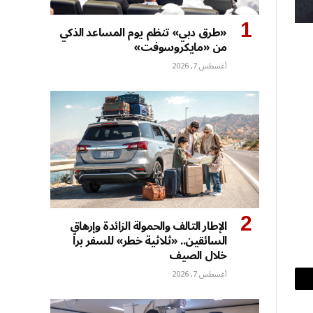
«طرق دبي» تنظم يوم المساعد الذكي
من «مايكروسوفت»
أغسطس 7, 2026
الإطار التالف والحمولة الزائدة وإرهاق
السائقين.. «ثلاثية خطر» للسفر براً
خلال الصيف
أغسطس 7, 2026
بريد
إلكتروني