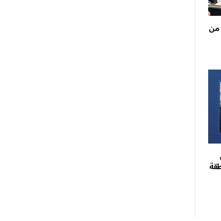
 من
طقة