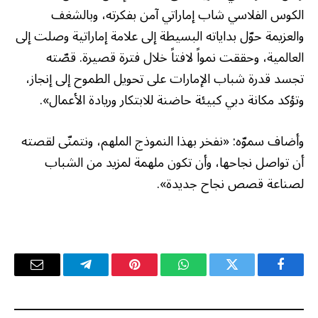
الكوس الفلاسي شاب إماراتي آمن بفكرته، وبالشغف
والعزيمة حوّل بداياته البسيطة إلى علامة إماراتية وصلت إلى
العالمية، وحققت نمواً لافتاً خلال فترة قصيرة. قصّته
تجسد قدرة شباب الإمارات على تحويل الطموح إلى إنجاز،
وتؤكد مكانة دبي كبيئة حاضنة للابتكار وريادة الأعمال».
وأضاف سموّه: «نفخر بهذا النموذج الملهم، ونتمنّى لقصته
أن تواصل نجاحها، وأن تكون ملهمة لمزيد من الشباب
لصناعة قصص نجاح جديدة».
فيسبوك
تويتر
واتساب
بينتيريست
تيلقرام
البريد
الإلكترو