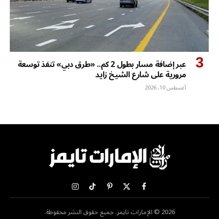
عبر إضافة مسار بطول 2 كم.. «طرق دبي» تنفذ توسعة
مرورية على شارع الشيخ زايد
أغسطس 10, 2026
X
فيسبوك
بينتيريست
تيكتوك
الانستغرام
(Twitter)
2026 © الإمارات تايمز. جميع حقوق النشر محفوظة.