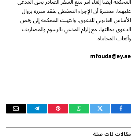
المحكمة أيضاً إلغاء أمر منع السفر الصادر بحق المدعى
عليهما، معتبرة أن الإجراء التحفظي يفقد مبرره بزوال
الأساس القانوني للدعوى، وانتهت المحكمة إلى رفض
الدعوى بحالتها، مع إلزام المدعي بالرسوم والمصاريف
وأتعاب المحاماة.
mfouda@ey.ae
فيسبوك
تويتر
واتساب
بينتيريست
تيلقرام
البريد
الإلكترو
مقالات ذات صلة