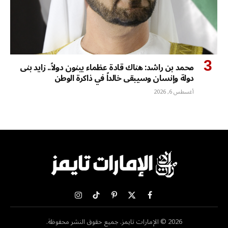
محمد بن راشد: هناك قادة عظماء يبنون دولاً.. زايد بنى
دولة وإنسان وسيبقى خالداً في ذاكرة الوطن
أغسطس 6, 2026
X
فيسبوك
بينتيريست
تيكتوك
الانستغرام
(Twitter)
2026 © الإمارات تايمز. جميع حقوق النشر محفوظة.