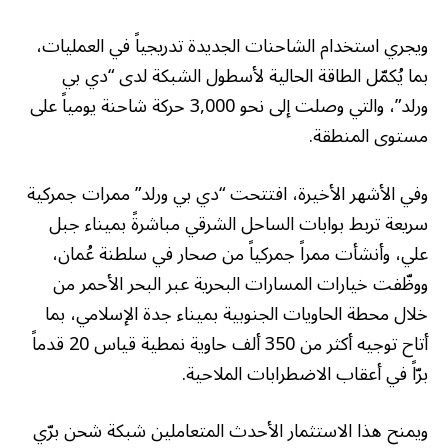
ويجري استخدام الشاحنات الجديدة تدريجياً في العمليات،
بما يُكمّل الطاقة الحالية لأسطول الشبكة لدى “دي بي
ورلد”، والتي وصلت إلى نحو 3,000 حركة شاحنة يومياً على
مستوى المنطقة.
وفي الأشهر الأخيرة، افتتحت “دي بي ورلد” ممرات جمركية
سريعة تربط بوابات الساحل الشرقي مباشرةً بميناء جبل
علي، وأنشأت ممراً جمركياً من صحار في سلطنة عُمان،
ووظّفت خيارات المسارات البحرية عبر البحر الأحمر من
خلال محطة الحاويات الجنوبية بميناء جدة الإسلامي، بما
أتاح توجيه أكثر من 350 ألف حاوية نمطية قياس 20 قدماً
برّاً في أعقاب الاضطرابات الملاحية.
ويمنح هذا الاستثمار الأحدث المتعاملين شبكة شحن برّي