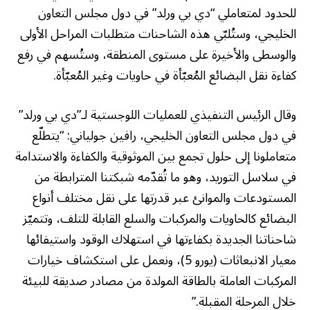
للحدود لمتعاملي “دي بي ورلد” في دول مجلس التعاون
الخليجي، وستُلبّي هذه الشاحنات متطلبات المراحل الأولى
والوسطى والأخيرة على مستوى المنطقة، وستُسهم في رفع
كفاءة نقل البضائع المُعبّأة في حاويات وغير المُعبّأة.
وقال الرئيس التنفيذي للعمليات اللوجستية لـ”دي بي ورلد”
في دول مجلس التعاون الخليجي، رافين جولياني: “يتطلّع
متعاملونا إلى حلول تجمع بين الموثوقية والكفاءة والاستدامة
في سلاسل التوريد، وهو ما تُقدّمه شبكتنا المترابطة من
المستودعات والموانئ عبر قدرتها على نقل مختلف أنواع
البضائع كالحاويات والمركبات والسلع القابلة للتلف، وتتميّز
شاحناتنا الجديدة بكفاءتها في استهلاك الوقود واستيفائها
معيار الانبعاثات (يورو 5)، ونعمل على استكشاف خيارات
المركبات العاملة بالطاقة المولدة من مصادر صديقة للبيئة
خلال المرحلة المقبلة.”