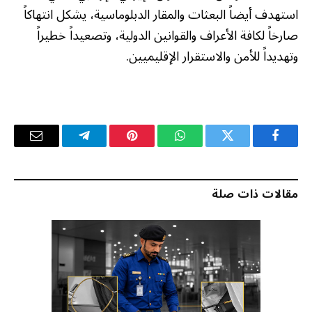
استهدف أيضاً البعثات والمقار الدبلوماسية، يشكل انتهاكاً
صارخاً لكافة الأعراف والقوانين الدولية، وتصعيداً خطيراً
وتهديداً للأمن والاستقرار الإقليميين.
فيسبوك
تويتر
واتساب
بينتيريست
تيلقرام
البريد
الإلكترو
مقالات ذات صلة