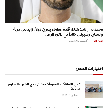
محمد بن راشد: هناك قادة عظماء يبنون دولاً.. زايد بنى دولة
وإنسان وسيبقى خالداً في ذاكرة الوطن
الإمارات
أغسطس 6, 2026
اختيارات المحرر
“دبي للثقافة” و”المعرفة” تبحثان دمج الفنون بالمدارس
الخاصة
أغسطس 6, 2026