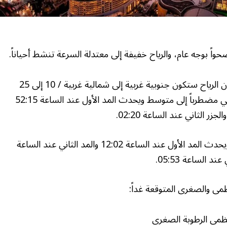
واً بوجه عام، والرياح خفيفة إلى معتدلة السرعة تنشط أحياناً.
وذكر المركز، في بيانه اليومي بشأن حالة الطقس، أن الرياح ستكون جنوبية غربية إلى شمالية غربية / 10 إلى 25
تصل إلى 40 كم/س، ويكون الموج في الخليج العربي مضطرباً إلى متوسط ويحدث المد الأول عند الساعة 52:15
وفي بحر عمان يكون الموج مضطرباً إلى متوسط، ويحدث المد الأول عند الساعة 12:02 والمد الثاني عند الساعة
ظمى والصغرى المتوقعة غداً:
لعظمى الرطوبة الصغرى