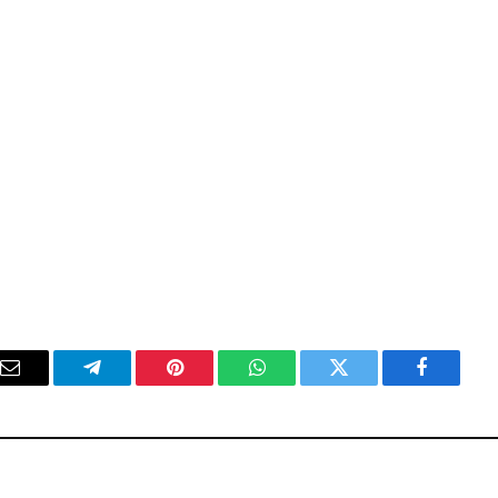
فيسبوك
تويتر
واتساب
بينتيريست
تيلقرام
ال
ال