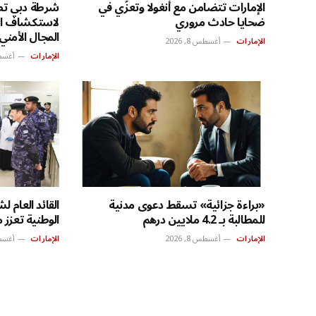
الإمارات تتضامن مع أنغولا وتعزّي في
ضحايا حادث مروري
لاستكشاف ال
المجال الأمني
الإمارات
أغسطس 8, 2026
الإمارات
أغسطس 8
«براءة جزائية» تسقط دعوى مدنية
القائد العام ل
للمطالبة بـ 4.2 ملايين درهم
الوطنية تعزز م
الإمارات
أغسطس 8, 2026
الإمارات
أغسطس 8