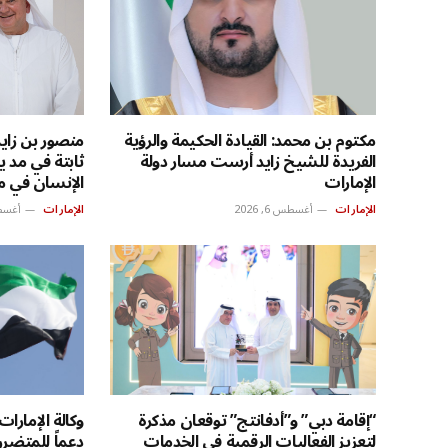
مكتوم بن محمد: القيادة الحكيمة والرؤية
منصور بن زايد
الفريدة للشيخ زايد أرست مسار دولة
ثابتة في مد ي
الإمارات
الإنسان في م
الإمارات
أغسطس 6, 2026
الإمارات
أغسطس 6
“إقامة دبي” و”أدفانتج” توقعان مذكرة
وكالة الإمارا
لتعزيز الفعاليات الرقمية في الخدمات
دعماً للمتضر