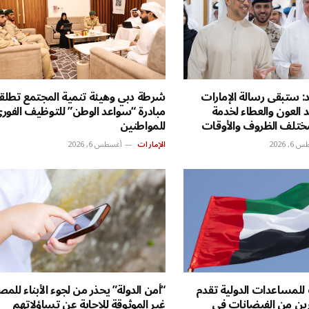
: ستبقى رسالة الإمارات
شرطة دبي وهيئة تنمية المجتمع تطلق
د العون والعطاء لخدمة
مبادرة “سواعد الوطن” للتوظيف الفور
ختلف الظروف والأوقات
للمواطنين
, 2026
الإمارات
أغسطس 6, 2026
ت للمساعدات الدولية تقدم
“أمن الدولة” يحذر من لجوء الأبناء للمص
رين من الفيضانات في
غير الموثوقة للاجابة عن تساؤلاتهم