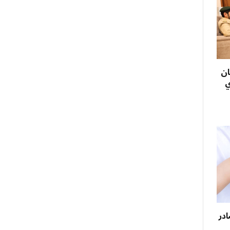
ان
ي
ادر