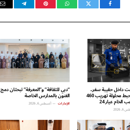
فيسبوك
تويتر
واتساب
بينتيريست
تيلقرام
ال
ال
داخل حقيبة سفر..
“دبي للثقافة” و”المعرفة” تبحثان دمج
جمارك دبي تحبط محاولة تهريب 460
الفنون بالمدارس الخاصة
 الخام عيار 24
الإمارات
أغسطس 6, 2026
, 2026