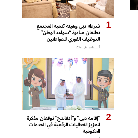
شرطة دبي وهيئة تنمية المجتمع
تطلقان مبادرة “سواعد الوطن”
للتوظيف الفوري للمواطنين
أغسطس 6, 2026
“إقامة دبي” و”أدفانتج” توقعان مذكرة
لتعزيز الفعاليات الرقمية في الخدمات
الحكومية