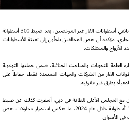
حذرت شرطة دبي أفراد المجتمع من التعامل مع بائعي أسطوانات الغاز غير المرخصين، بعد ضبط 300 أسطوانة
لجاري، مؤكدة أن بعض المخالفين يلجأون إلى تعبئة الأسطوانات
 الأرواح والممتلكات.
رة العامة للتحريات والمباحث الجنائية، ضمن حملتها التوعوية
وانات الغاز من الشركات والجهات المعتمدة فقط، حفاظاً على
عبأة بطرق غير قانونية.
عاون مع المجلس الأعلى للطاقة في دبي، أسفرت كذلك عن ضبط
575 أسطوانة مخالفة خلال العام الماضي، و1361 أسطوانة خلال عام 2024، ما يعكس استمرار محاولات بعض
 في الأسواق.