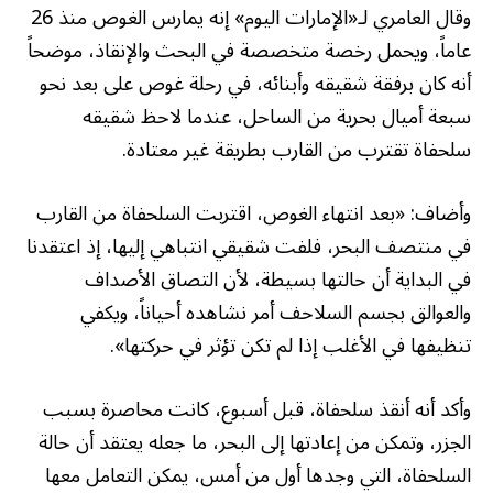
وقال العامري لـ«الإمارات اليوم» إنه يمارس الغوص منذ 26
عاماً، ويحمل رخصة متخصصة في البحث والإنقاذ، موضحاً
أنه كان برفقة شقيقه وأبنائه، في رحلة غوص على بعد نحو
سبعة أميال بحرية من الساحل، عندما لاحظ شقيقه
سلحفاة تقترب من القارب بطريقة غير معتادة.
وأضاف: «بعد انتهاء الغوص، اقتربت السلحفاة من القارب
في منتصف البحر، فلفت شقيقي انتباهي إليها، إذ اعتقدنا
في البداية أن حالتها بسيطة، لأن التصاق الأصداف
والعوالق بجسم السلاحف أمر نشاهده أحياناً، ويكفي
تنظيفها في الأغلب إذا لم تكن تؤثر في حركتها».
وأكد أنه أنقذ سلحفاة، قبل أسبوع، كانت محاصرة بسبب
الجزر، وتمكن من إعادتها إلى البحر، ما جعله يعتقد أن حالة
السلحفاة، التي وجدها أول من أمس، يمكن التعامل معها