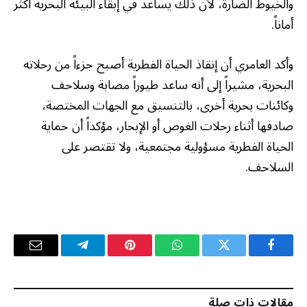
والخيوط الضارة، لأن ذلك يساعد في إبقاء البيئة البحرية أكثر
أماناً.
وأكد العامري أن إنقاذ الحياة الفطرية أصبح جزءاً من رحلاته
البحرية، مشيراً إلى أنه ساعد طيوراً مصابة وسلاحف
وكائنات بحرية أخرى، بالتنسيق مع الجهات المختصة،
صادفها أثناء رحلات الغوص أو الإبحار، مؤكداً أن حماية
الحياة الفطرية مسؤولية مجتمعية، ولا تقتصر على
السلاحف.
فيسبوك
تويتر
واتساب
بينتيريست
تيلقرام
البريد
الإلكترو
مقالات ذات صلة