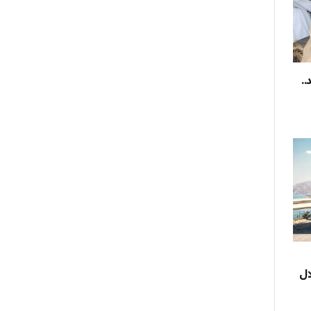
..
ال