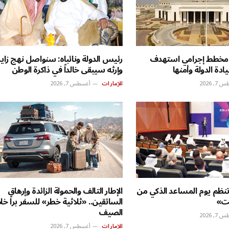
مة: مخطط إجرامي استهدف
رئيس الدولة ونائباه: سنواصل نهج زايد
ة الدولة وأمنها
وإرثه سيبقى خالداً في ذاكرة الوطن
, 2026
الإمارات
أغسطس 7, 2026
ظم يوم المساعد الذكي من
الإطار التالف والحمولة الزائدة وإرهاق
ت»
السائقين.. «ثلاثية خطر» للسفر براً خل
الصيف
, 2026
الإمارات
أغسطس 7, 2026