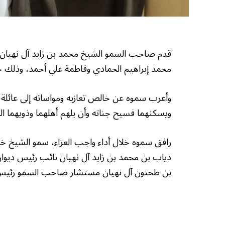
قدم صاحب السمو الشيخ محمد بن زايد آل نهيان رئ
محمد إبراهيم الحمادي وفاطمة علي أحمد، وذلك خل
وأعرب سموه عن خالص تعازيه ومواساته إلى عائلة ا
ويسكنهما فسيح جناته وأن يلهم أهلهما وذويهما ال
رافق سموه خلال أداء واجب العزاء، سمو الشيخ خا
ذياب بن محمد بن زايد آل نهيان نائب رئيس ديوان
بن طحنون آل نهيان مستشار صاحب السمو رئيس ا