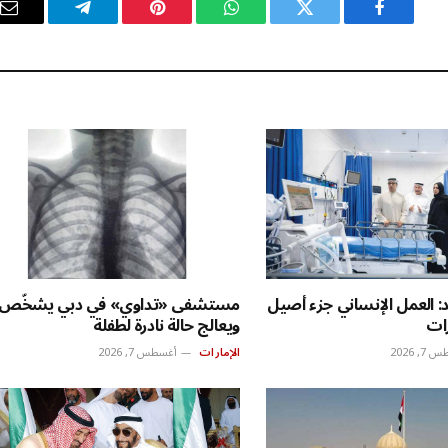
فيسبوك
تويتر
واتساب
بينتيريست
تيلقرام
ال
ال
: العمل الإنساني جزء أصيل
مستشفى «تداوي» في دبي يشخّص
رات
ويعالج حالة نادرة لطفلة
, 2026
الإمارات
أغسطس 7, 2026