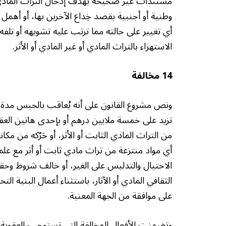
مستندات غير صحيحة بهدف إدخال التراث المادي أو الآ
وطنية أو أجنبية بقصد خِداع الآخرين بها، أو أهمل 
أي تغيير على حالته مما ترتب عليه تشويهه أو تلفه أ
الاستهزاء بالتراث المادي أو غير المادي أو الأثر.
14 مخالفة
تزيد على خمسة ملايين درهم أو بإحدى هاتين العقو
من التراث المادي الثابت أو الأثر، أو حَرّكه من مك
أي مواد منتزعة من تراث مادي ثابت أو أثر مع علمه 
الاحتيال والتدليس على الغير، أو خالف شروط وحقوق
الثقافي المادي أو الآثار، باستثناء أعمال البني
على موافقة من الجهة المعنية.
وتضمنت الأفعال المخالفة التي تستوجب العقوبة: ك