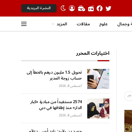
النشرة البريدية
 وجمال
علوم
مقالات
المزيد
اختيارات المحرر
تحويل 1.5 مليون درهم بالخطأ إلى
حساب زوجة المدير
أغسطس 8, 2026
2574 مستفيداً من مبادرة «كبار
الدار» منذ إطلاقها في دبي
أغسطس 8, 2026
حميد بن راشد: زايد أرسى دعائم