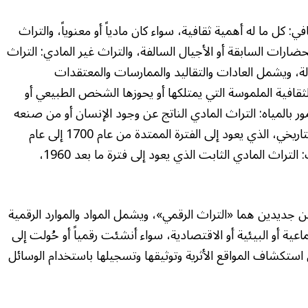
 كل ما له أهمية ثقافية، سواء كان مادياً أو معنوياً، والتراث
ضارات السابقة أو الأجيال السالفة، والتراث غير المادي: التراث
لة، ويشمل العادات والتقاليد والممارسات والمعتقدات
ثقافية الملموسة التي يمتلكها أو يحوزها الشخص الطبيعي أو
ر بالمياه: التراث المادي الناتج عن وجود الإنسان أو من صنعه
الذي يتسم بطابع ثقافي أثري، والتراث المعماري التاريخي، الذي يعود إلى الفترة الممتدة من عام 1700 إلى عام
1960 ميلادياً، إضافة إلى التراث المعماري الحديث: التراث المادي الثابت الذي يعود إلى فترة ما بعد 1960،
يدين هما «التراث الرقمي»، ويشمل المواد والموارد الرقمية
تماعية أو البيئية أو الاقتصادية، سواء أنشئت رقمياً أو حُولت إلى
ستكشاف المواقع الأثرية وتوثيقها وتسجيلها باستخدام الوسائل