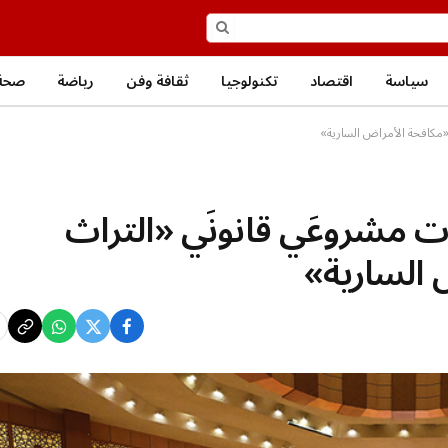
سياسة
اقتصاد
تكنولوجيا
ثقافة وفن
رياضة
صحة
«مكافحة الأمراض السارية»
ت مشروعَي قانونَي «التراث
 السارية»