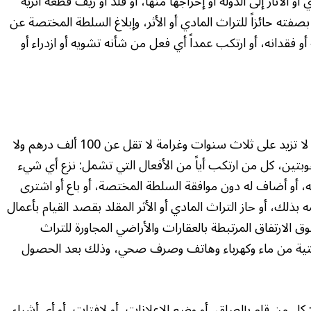
ثار إلى الدولة أو إخراجها منها، أو قَلّد أو زيَّف قطعة أثرية
بصفته حائزاً للتراث المادي أو الأثر، وإبلاغ السلطة المختصة عن
و فقدانه، أو ارتكب عمداً أي فعل من شأنه تشويه أو ازدراء أو
ونص مشروع القانون على أنه يُعاقب بالحبس مدة لا تزيد على ثلاث سنوات وغرامة لا تقل عن 100 ألف درهم ولا
بتين، كل من ارتكب أياً من الأفعال التي تشمل: نزع أي شيء
انه، أو أضاف له دون موافقة السلطة المختصة، أو باع أو اشترى
بذلك، أو حاز التراث المادي أو الأثر المقلد بقصد القيام بأعمال
 الارتفاق المرتبطة بالعقارات والأراضي المجاورة للتراث
ة التحتية من ماء وكهرباء وهاتف وصرف صحي، وذلك بعد الحصول
ل من قام بإلصاق، أو وضع الإعلانات، أو لافتات، أو أي أشياء