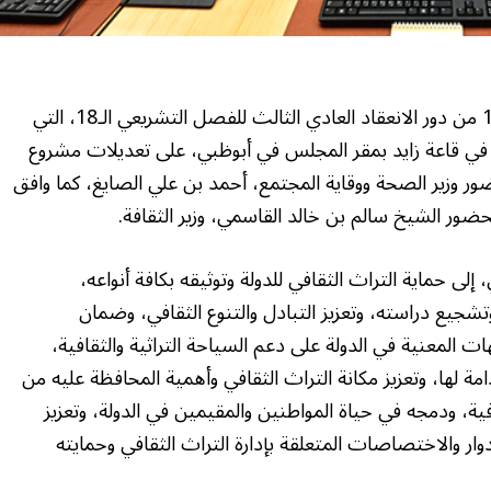
وافق المجلس الوطني الاتحادي، خلال جلسته الـ13 من دور الانعقاد العادي الثالث للفصل التشريعي الـ18، التي
 قاعة زايد بمقر المجلس في أبوظبي، على تعديلات مشروع
ر وزير الصحة ووقاية المجتمع، أحمد بن علي الصايغ، كما وافق
ضور الشيخ سالم بن خالد القاسمي، وزير الثقافة.
ى حماية التراث الثقافي للدولة وتوثيقه بكافة أنواعه،
تشجيع دراسته، وتعزيز التبادل والتنوع الثقافي، وضمان
ات المعنية في الدولة على دعم السياحة التراثية والثقافية،
 لها، وتعزيز مكانة التراث الثقافي وأهمية المحافظة عليه من
ية، ودمجه في حياة المواطنين والمقيمين في الدولة، وتعزيز
وار والاختصاصات المتعلقة بإدارة التراث الثقافي وحمايته