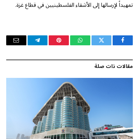
تمهيداً لإرسالها إلى الأشقاء الفلسطينيين في قطاع غزة.
فيسبوك
تويتر
واتساب
بينتيريست
تيلقرام
البريد
الإلكترو
مقالات ذات صلة