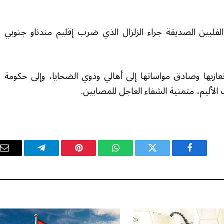
لفلبين الصديقة جراء الزلزال الذي ضرب إقليم مندناو جنوبي
عازيها وصادق مواساتها إلى أهالي وذوي الضحايا، وإلى حكومة
لأليم، متمنية الشفاء العاجل للمصابين.
فيسبوك
تويتر
واتساب
بينتيريست
تيلقرام
ال
ال