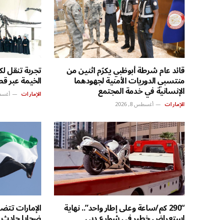
قائد عام شرطة أبوظبي يكرّم اثنين من
تجربة تنقل لك
منتسبي الدوريات الأمنية لجهودهما
الخيمة عبر قط
الإنسانية في خدمة المجتمع
الإمارات
أغسطس 8
الإمارات
أغسطس 8, 2026
“290 كم/ساعة وعلى إطار واحد”.. نهاية
الإمارات تتضا
استعراض خطير في شوارع دبي
ضحايا حادث 