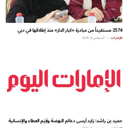
2574 مستفيداً من مبادرة «كبار الدار» منذ إطلاقها في دبي
الإمارات
أغسطس 8, 2026
حميد بن راشد: زايد أرسى دعائم النهضة وقِيَم العطاء والإنسانية